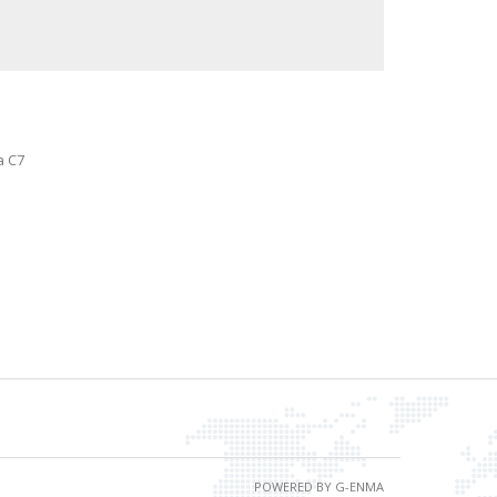
a C7
POWERED BY G-ENMA