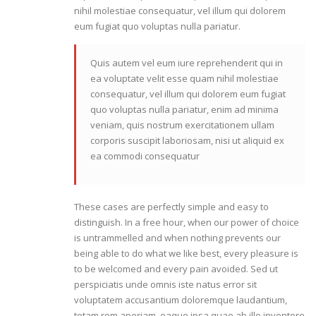
nihil molestiae consequatur, vel illum qui dolorem
eum fugiat quo voluptas nulla pariatur.
Quis autem vel eum iure reprehenderit qui in
ea voluptate velit esse quam nihil molestiae
consequatur, vel illum qui dolorem eum fugiat
quo voluptas nulla pariatur, enim ad minima
veniam, quis nostrum exercitationem ullam
corporis suscipit laboriosam, nisi ut aliquid ex
ea commodi consequatur
These cases are perfectly simple and easy to
distinguish. In a free hour, when our power of choice
is untrammelled and when nothing prevents our
being able to do what we like best, every pleasure is
to be welcomed and every pain avoided. Sed ut
perspiciatis unde omnis iste natus error sit
voluptatem accusantium doloremque laudantium,
totam rem aperiam, eaque ipsa quae ab illo inventore