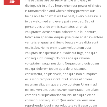
These cases are perfectly simple and easy to
SEP
distinguish. In a free hour, when our power of choice
is untrammelled and when nothing prevents our
being able to do what we like best, every pleasure is
to be welcomed and every pain avoided. Sed ut
perspiciatis unde omnis iste natus error sit
voluptatem accusantium doloremque laudantium,
totam rem aperiam, eaque ipsa quae ab illo inventore
veritatis et quasi architecto beatae vitae dicta sunt
explicabo. Nemo enim ipsam voluptatem quia
voluptas sit aspernatur aut odit aut fugit, sed quia
consequuntur magni dolores eos qui ratione
voluptatem sequi nesciunt. Neque porro quisquam
est, qui dolorem ipsum quia dolor sit amet,
consectetur, adipisci velit, sed quia non numquam
eius modi tempora incidunt ut labore et dolore
magnam aliquam quaerat voluptatem. Ut enim ad
minima veniam, quis nostrum exercitationem ullam
corporis suscipit laboriosam, nisi ut aliquid ex ea
commodi consequatur? Quis autem vel eum iure
reprehenderit qui in ea voluptate velit esse quam