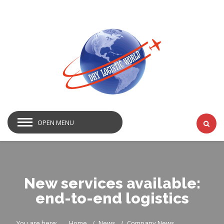
OPEN MENU
New services available:
end-to-end logistics
You are here:
Home
News
Company News